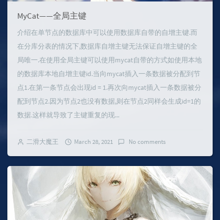
MyCat——全局主键
介绍在单节点的数据库中可以使用数据库自带的自增主键.而
在分库分表的情况下,数据库自增主键无法保证自增主键的全
局唯一.在使用全局主键可以使用mycat自带的方式如使用本地
的数据库本地自增主键id.当向mycat插入一条数据被分配到节
点1.在第一条节点会出现id = 1.再次向mycat插入一条数据被分
配到节点2.因为节点2也没有数据,则在节点2同样会生成id=1的
数据.这样就导致了主键重复的现...
二滑大魔王
March 28, 2021
No comments