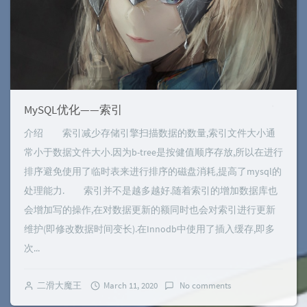
MySQL优化——索引
介绍 索引减少存储引擎扫描数据的数量,索引文件大小通
常小于数据文件大小.因为b-tree是按健值顺序存放,所以在进行
排序避免使用了临时表来进行排序的磁盘消耗,提高了mysql的
处理能力. 索引并不是越多越好.随着索引的增加数据库也
会增加写的操作,在对数据更新的额同时也会对索引进行更新
维护(即修改数据时间变长).在Innodb中使用了插入缓存,即多
次...
二滑大魔王
March 11, 2020
No comments