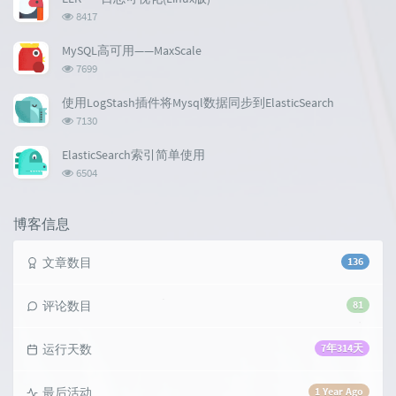
a
数:
o
r
浏
8417
r
m
t
览
t
m
i
次
MySQL高可用——MaxScale
数:
i
e
c
浏
7699
c
n
l
览
l
次
t
e
使用LogStash插件将Mysql数据同步到ElasticSearch
数:
e
s
s
浏
7130
s
览
次
ElasticSearch索引简单使用
数:
浏
6504
览
次
数:
博客信息
文章数目
136
评论数目
81
运行天数
7年314天
最后活动
1 Year Ago