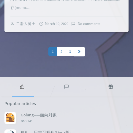
存(memc...
二滑大魔王
March 10, 2020
No comments
1
2
3
P
L
R
o
a
a
Popular articles
p
t
n
u
e
d
Golang——面向对象
l
s
o
浏
9141
a
t
m
览
r
c
a
次
ELK——日志可视化(Linux版)