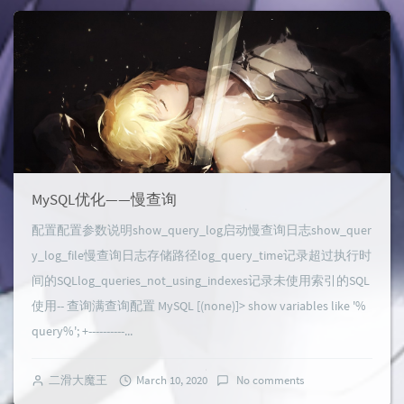
MySQL优化——慢查询
配置配置参数说明show_query_log启动慢查询日志show_quer
y_log_file慢查询日志存储路径log_query_time记录超过执行时
间的SQLlog_queries_not_using_indexes记录未使用索引的SQL
使用-- 查询满查询配置 MySQL [(none)]> show variables like '%
query%'; +----------...
二滑大魔王
March 10, 2020
No comments