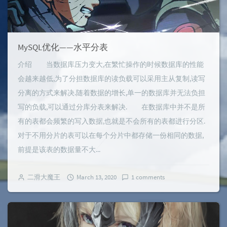
MySQL优化——水平分表
介绍 当数据库压力变大,在繁忙操作的时候数据库的性能
会越来越低,为了分担数据库的读负载可以采用主从复制,读写
分离的方式来解决.随着数据的增长,单一的数据库并无法负担
写的负载,可以通过分库分表来解决. 在数据库中并不是所
有的表都会频繁的写入数据,也就是不会所有的表都进行分区.
对于不用分片的表可以在每个分片中都存储一份相同的数据,
前提是该表的数据量不大...
二滑大魔王
March 13, 2020
1 comments