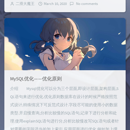
二滑大魔王
March 10, 2020
No comments
MySQL优化——优化原则
介绍 Mysql优化可以分为三个层面,即设计层面,架构层面,S
QL语句来进行优化.优化原则数据库在设计的时候严格按照范
式设计,特殊情况下可反范式设计.字段尽可能的使用小的数据
类型.开启慢查询,分析比较慢的SQL语句,记录下进行分析和处
理.使用explainSQL语句进行分,分析比较慢改写SQL语句或者针
对需要的字段适当的加上索引.应用层面进行优化,例如加上缓