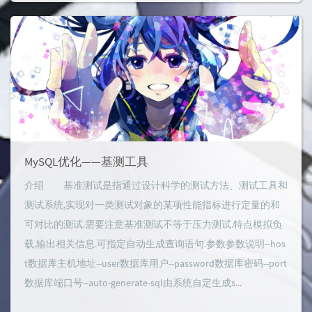
MySQL优化——基测工具
介绍 基准测试是指通过设计科学的测试方法、测试工具和
测试系统,实现对一类测试对象的某项性能指标进行定量的和
可对比的测试.需要注意基准测试不等于压力测试.特点模拟负
载,输出相关信息.可指定自动生成查询语句.参数参数说明--hos
t数据库主机地址--user数据库用户--password数据库密码--port
数据库端口号--auto-generate-sql由系统自定生成s...