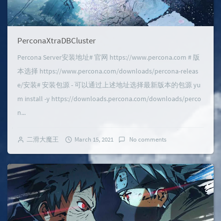
PerconaXtraDBCluster
Percona Server安装地址# 官网 https://www.percona.com # 版
本选择 https://www.percona.com/downloads/percona-releas
e/安装# 安装包源 - 可以通过上述地址选择最新版本的包源 yu
m install -y https://downloads.percona.com/downloads/perco
n...
二滑大魔王
March 15, 2021
No comments