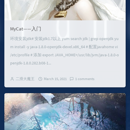
MyCat——入门
环境安装jdk# 安装jdk1.7以上 yum search jdk | grep openjdk yu
m install -y java-1.8.0-openjdk-devel.x86_64 # 配置javahome vi
/etc/profile # 添加 export JAVA_HOME=/usr/lib/jvm/java-1.8.0-o
penjdk-1.8.0.282.b08-1...
二滑大魔王
March 15, 2021
1 comments