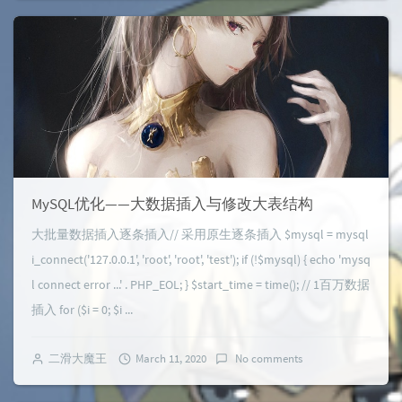
MySQL优化——大数据插入与修改大表结构
大批量数据插入逐条插入// 采用原生逐条插入 $mysql = mysql
i_connect('127.0.0.1', 'root', 'root', 'test'); if (!$mysql) { echo 'mysq
l connect error ...' . PHP_EOL; } $start_time = time(); // 1百万数据
插入 for ($i = 0; $i ...
二滑大魔王
March 11, 2020
No comments